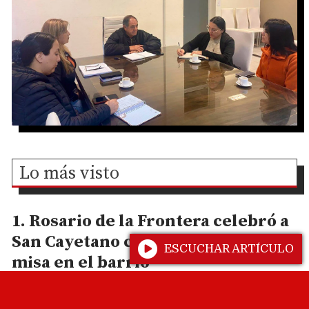
Lo más visto
Rosario de la Frontera celebró a
San Cayetano con una procesión y
ESCUCHAR ARTÍCULO
misa en el barrio