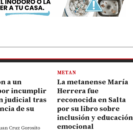
METAN
n a un
La metanense María
or incumplir
Herrera fue
 judicial tras
reconocida en Salta
ncia de su
por su libro sobre
inclusión y educació
emocional
uan Cruz Gorosito