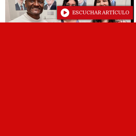
ESCUCHAR ARTÍCULO
La Policía de Salta secuestró más
de 2500 dosis de estupefacientes
en múltiples operativos