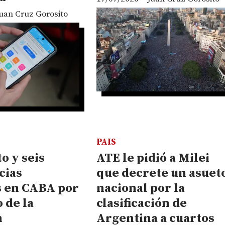
uan Cruz Gorosito
PAIS
o y seis
ATE le pidió a Milei
cias
que decrete un asuet
s en CABA por
nacional por la
o de la
clasificación de
n
Argentina a cuartos