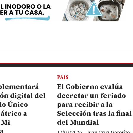
PAIS
plementará
El Gobierno evalúa
ón digital del
decretar un feriado
do Único
para recibir a la
átrico a
Selección tras la final
 Mi
del Mundial
a
17/07/2026
Juan Cruz Gorosito