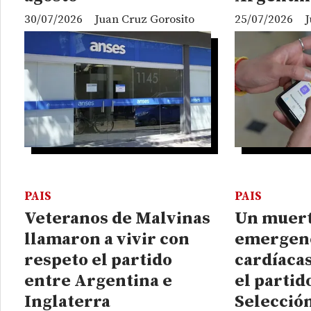
30/07/2026
Juan Cruz Gorosito
25/07/2026
J
PAIS
PAIS
Veteranos de Malvinas
Un muert
llamaron a vivir con
emergen
respeto el partido
cardíaca
entre Argentina e
el partid
Inglaterra
Selecció