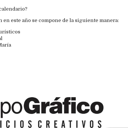
calendario?
an en este año se compone de la siguiente manera:
urísticos
al
María