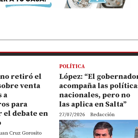
POLÍTICA
no retiró el
López: “El gobernado
sobre venta
acompaña las política
s a
nacionales, pero no
ros para
las aplica en Salta”
 el debate en
27/07/2026
Redacción
o
uan Cruz Gorosito