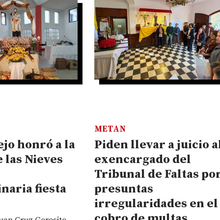
METAN
jo honró a la
Piden llevar a juicio a
 las Nieves
exencargado del
Tribunal de Faltas po
naria fiesta
presuntas
irregularidades en el
cobro de multas