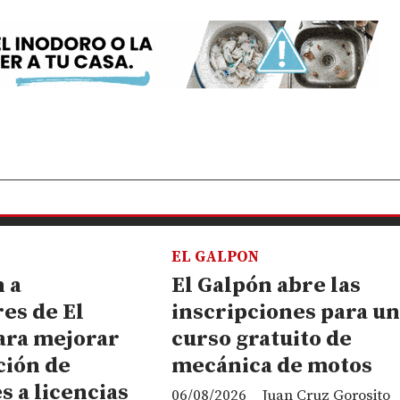
EL GALPON
 a
El Galpón abre las
es de El
inscripciones para u
ara mejorar
curso gratuito de
ción de
mecánica de motos
s a licencias
06/08/2026
Juan Cruz Gorosito