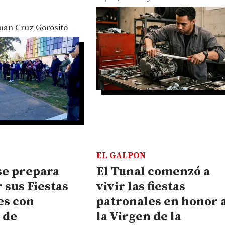
uan Cruz Gorosito
EL GALPON
se prepara
El Tunal comenzó a
r sus Fiestas
vivir las fiestas
es con
patronales en honor 
 de
la Virgen de la