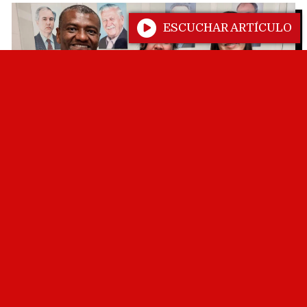
ESCUCHAR ARTÍCULO
METAN
Imputaron a un hombre por
incumplir una orden judicial tras
una denuncia de su expareja
07/08/2026
Juan Cruz Gorosito