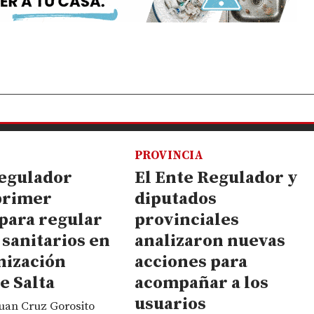
PROVINCIA
Regulador
El Ente Regulador y
 primer
diputados
para regular
provinciales
 sanitarios en
analizaron nuevas
nización
acciones para
e Salta
acompañar a los
usuarios
uan Cruz Gorosito