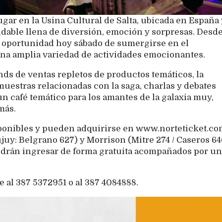
ugar en la Usina Cultural de Salta, ubicada en España 
dable llena de diversión, emoción y sorpresas. Desd
 la oportunidad hoy sábado de sumergirse en el
 una amplia variedad de actividades emocionantes.
nds de ventas repletos de productos temáticos, la
muestras relacionadas con la saga, charlas y debates
un café temático para los amantes de la galaxia muy,
más.
sponibles y pueden adquirirse en www.norteticket.co
juy: Belgrano 627) y Morrison (Mitre 274 / Caseros 64
odrán ingresar de forma gratuita acompañados por un
al 387 5372951 o al 387 4084888.