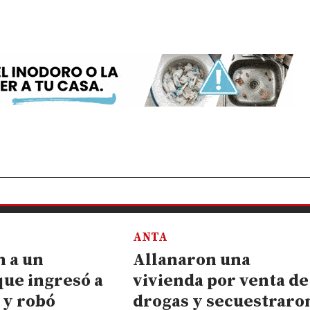
ANTA
 a un
Allanaron una
ue ingresó a
vivienda por venta de
 y robó
drogas y secuestraro