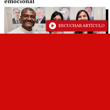
emocional
ESCUCHAR ARTÍCULO
La Policía de Salta secuestró más
de 2500 dosis de estupefacientes
en múltiples operativos